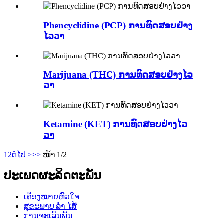
Phencyclidine (PCP) ການທົດສອບຢ່າງ
ໄວວາ
Marijuana (THC) ການທົດສອບຢ່າງໄວ
ວາ
Ketamine (KET) ການທົດສອບຢ່າງໄວ
ວາ
1
2
ຕໍ່ໄປ >
>>
ໜ້າ 1/2
ປະເພດຜະລິດຕະພັນ
ເຄື່ອງໝາຍຫົວໃຈ
ສຸຂະພາບ ລຳ ໄສ້
ການຈະເລີນພັນ