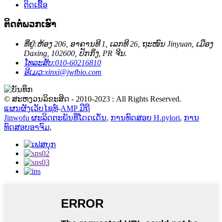
ຕິດເຊື້ອ
ຕິດ​ຕໍ່​ພວກ​ເຮົາ
ທີ່ຢູ່:
ຫ້ອງ 206, ອາຄານທີ 1, ເລກທີ 26, ຖະໜົນ Jinyuan, ເມືອງ
Daxing, 102600, ປັກກິ່ງ, PR ຈີນ.
ໂທລະສັບ:
010-60216810
ອີເມວ:
xinxi@jwfbio.com
© ສະຫງວນລິຂະສິດ - 2010-2023 : All Rights Reserved.
ແຜນຜັງເວັບໄຊທ໌
-
AMP ມືຖື
Jinwofu ຜະລິດຕະພັນທີ່ໂດດເດັ່ນ
,
ການທົດສອບ H.pylori
,
ການ
ທົດສອບອາຈົມ
,