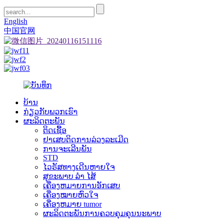
English
中国官网
ບ້ານ
ກ່ຽວ​ກັບ​ພວກ​ເຮົາ
ຜະລິດຕະພັນ
ຕິດເຊື້ອ
ຢາເສບຕິດການລ່ວງລະເມີດ
ການຈະເລີນພັນ
STD
ໄວຣັສທາງເດີນຫາຍໃຈ
ສຸຂະພາບ ລຳ ໄສ້
ເຄື່ອງຫມາຍການອັກເສບ
ເຄື່ອງໝາຍຫົວໃຈ
ເຄື່ອງຫມາຍ tumor
ຜະລິດຕະພັນການຄວບຄຸມຄຸນນະພາບ