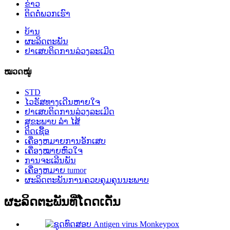
ຂ່າວ
ຕິດ​ຕໍ່​ພວກ​ເຮົາ
ບ້ານ
ຜະລິດຕະພັນ
ຢາເສບຕິດການລ່ວງລະເມີດ
ໝວດໝູ່
STD
ໄວຣັສທາງເດີນຫາຍໃຈ
ຢາເສບຕິດການລ່ວງລະເມີດ
ສຸຂະພາບ ລຳ ໄສ້
ຕິດເຊື້ອ
ເຄື່ອງຫມາຍການອັກເສບ
ເຄື່ອງໝາຍຫົວໃຈ
ການຈະເລີນພັນ
ເຄື່ອງຫມາຍ tumor
ຜະລິດຕະພັນການຄວບຄຸມຄຸນນະພາບ
ຜະລິດຕະພັນທີ່ໂດດເດັ່ນ