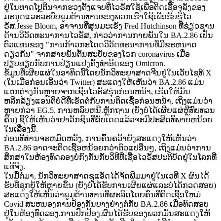
ຢູ່ໃນທາດໂປຼຕີນຈາກຮວງຕັ້ງແຈບທີ່ໄວຣັສໃຊ້ເພື່ອຕິດເຊື້ອຈຸລັງຂອງ
ມະນຸດແລະລະບົບພູມຕ້ານທານຂອງພວກເຮົາໃຊ້ເພື່ອຮັບຮູ້ໄວ
ຣັສ.Jesse Bloom, ອາຈານທີ່ສູນມະເຮັງ Fred Hutchinson ທີ່ຊ່ຽວຊານ
ດ້ານວິວັດທະນາການໄວຣັສ, ກ່າວວ່າການກາຍພັນໃນ BA.2.86 ເປັນ
ຕົວແທນຂອງ "ການກ້າວກະໂດດວິວັດທະນາການທີ່ມີຂະຫນາດ
ດຽວກັນ" ຈາກສາຍພັນຕົ້ນສະບັບຂອງໂຣກ coronavirus ເມື່ອ
ປຽບທຽບກັບການປ່ຽນແປງຄັ້ງທໍາອິດຂອງ Omicron.
ຂໍ້ມູນທີ່ເຜີຍແຜ່ໃນອາທິດນີ້ໂດຍນັກວິທະຍາສາດຈີນຢູ່ໃນເວັບໄຊທ໌ X
(ໃນເມື່ອກ່ອນເອີ້ນວ່າ Twitter) ສະແດງໃຫ້ເຫັນວ່າ BA.2.86 ແມ່ນ
ແຕກຕ່າງກັນຫຼາຍຈາກເຊື້ອໄວຣັສຮຸ່ນກ່ອນຫນ້າ, ເຮັດໃຫ້ມັນ
ຫລີກລ້ຽງແອນຕິບໍດີທີ່ເຮັດຕໍ່ກັບການຕິດເຊື້ອກ່ອນຫນ້າ, ເຖິງແມ່ນວ່າ
ຫຼາຍກ່ວາ EG.5. ການຫລົບຫນີ.ຫຼັກຖານ (ຍັງບໍ່ໄດ້ເຜີຍແຜ່ຫຼືທົບທວນ
ຄືນ) ຊີ້ໃຫ້ເຫັນວ່າຢາວັກຊີນທີ່ອັບເດດແລ້ວຈະມີປະສິດທິພາບຫນ້ອຍ
ໃນເລື່ອງນີ້.
ກ່ອນທີ່ທ່ານຈະຫມົດຫວັງ, ການຄົ້ນຄວ້າຍັງສະແດງໃຫ້ເຫັນວ່າ
BA.2.86 ອາດຈະຕິດເຊື້ອຫນ້ອຍກວ່າຕົວແປອື່ນໆ, ເຖິງແມ່ນວ່າການ
ສຶກສາໃນຫ້ອງທົດລອງບໍ່ກົງກັນກັບວິທີທີ່ເຊື້ອໄວຣັສປະຕິບັດຢູ່ໃນໂລກທີ່
ແທ້ຈິງ.
ໃນມື້ຕໍ່ມາ, ນັກວິທະຍາສາດຊູແອັດໄດ້ຈັດພີມມາຢູ່ໃນເວທີ X ຜົນໄດ້
ຮັບທີ່ຊຸກຍູ້ໃຫ້ຫຼາຍຂຶ້ນ (ຍັງບໍ່ໄດ້ຮັບການເຜີຍແຜ່ແລະບໍ່ໄດ້ກວດສອບ)
ສະແດງໃຫ້ເຫັນວ່າພູມຕ້ານທານທີ່ຜະລິດໂດຍຄົນທີ່ຕິດເຊື້ອໃຫມ່
Covid ສະຫນອງການປ້ອງກັນບາງຢ່າງຕໍ່ກັບ BA.2.86 ເມື່ອທົດສອບ
ຢູ່ໃນຫ້ອງທົດລອງ.ການປົກປ້ອງ.ຜົນໄດ້ຮັບຂອງພວກມັນສະແດງໃຫ້