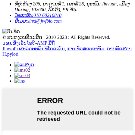
ທີ່ຢູ່:
ຫ້ອງ 206, ອາຄານທີ 1, ເລກທີ 26, ຖະໜົນ Jinyuan, ເມືອງ
Daxing, 102600, ປັກກິ່ງ, PR ຈີນ.
ໂທລະສັບ:
010-60216810
ອີເມວ:
xinxi@jwfbio.com
© ສະຫງວນລິຂະສິດ - 2010-2023 : All Rights Reserved.
ແຜນຜັງເວັບໄຊທ໌
-
AMP ມືຖື
Jinwofu ຜະລິດຕະພັນທີ່ໂດດເດັ່ນ
,
ການທົດສອບອາຈົມ
,
ການທົດສອບ
H.pylori
,