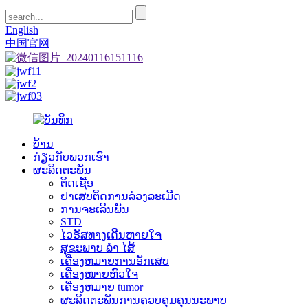
English
中国官网
ບ້ານ
ກ່ຽວ​ກັບ​ພວກ​ເຮົາ
ຜະລິດຕະພັນ
ຕິດເຊື້ອ
ຢາເສບຕິດການລ່ວງລະເມີດ
ການຈະເລີນພັນ
STD
ໄວຣັສທາງເດີນຫາຍໃຈ
ສຸຂະພາບ ລຳ ໄສ້
ເຄື່ອງຫມາຍການອັກເສບ
ເຄື່ອງໝາຍຫົວໃຈ
ເຄື່ອງຫມາຍ tumor
ຜະລິດຕະພັນການຄວບຄຸມຄຸນນະພາບ