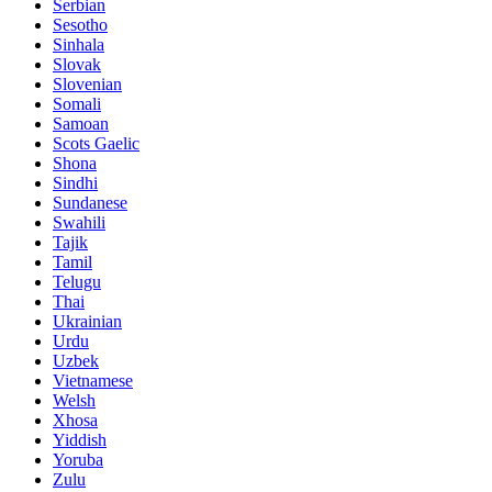
Serbian
Sesotho
Sinhala
Slovak
Slovenian
Somali
Samoan
Scots Gaelic
Shona
Sindhi
Sundanese
Swahili
Tajik
Tamil
Telugu
Thai
Ukrainian
Urdu
Uzbek
Vietnamese
Welsh
Xhosa
Yiddish
Yoruba
Zulu