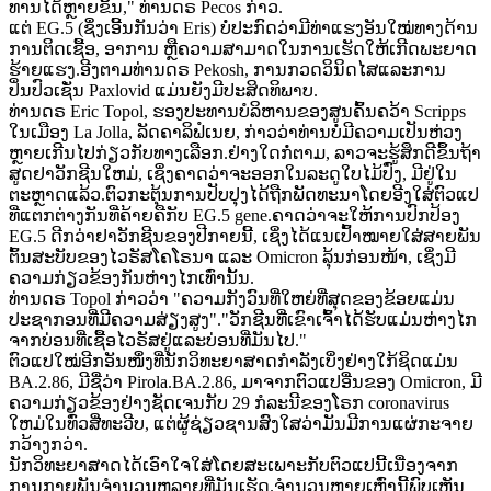
ທານໄດ້ຫຼາຍຂຶ້ນ," ທ່ານດຣ Pecos ກ່າວ.
ແຕ່ EG.5 (ຊຶ່ງເອີ້ນກັນວ່າ Eris) ບໍ່ປະກົດວ່າມີທ່າແຮງອັນໃໝ່ທາງດ້ານ
ການຕິດເຊື້ອ, ອາການ ຫຼືຄວາມສາມາດໃນການເຮັດໃຫ້ເກີດພະຍາດ
ຮ້າຍແຮງ.ອີງຕາມທ່ານດຣ Pekosh, ການກວດວິນິດໄສແລະການ
ປິ່ນປົວເຊັ່ນ Paxlovid ແມ່ນຍັງມີປະສິດທິພາບ.
ທ່ານດຣ Eric Topol, ຮອງປະທານບໍລິຫານຂອງສູນຄົ້ນຄວ້າ Scripps
ໃນເມືອງ La Jolla, ລັດຄາລິຟໍເນຍ, ກ່າວວ່າທ່ານບໍ່ມີຄວາມເປັນຫ່ວງ
ຫຼາຍເກີນໄປກ່ຽວກັບທາງເລືອກ.ຢ່າງໃດກໍ່ຕາມ, ລາວຈະຮູ້ສຶກດີຂຶ້ນຖ້າ
ສູດຢາວັກຊີນໃຫມ່, ເຊິ່ງຄາດວ່າຈະອອກໃນລະດູໃບໄມ້ປົ່ງ, ມີຢູ່ໃນ
ຕະຫຼາດແລ້ວ.ຕົວກະຕຸ້ນການປັບປຸງໄດ້ຖືກພັດທະນາໂດຍອີງໃສ່ຕົວແປ
ທີ່ແຕກຕ່າງກັນທີ່ຄ້າຍຄືກັບ EG.5 gene.ຄາດວ່າຈະໃຫ້ການປົກປ້ອງ
EG.5 ດີກວ່າຢາວັກຊີນຂອງປີກາຍນີ້, ເຊິ່ງໄດ້ແນເປົ້າໝາຍໃສ່ສາຍພັນ
ຕົ້ນສະບັບຂອງໄວຣັສໂຄໂຣນາ ແລະ Omicron ລຸ້ນກ່ອນໜ້າ, ເຊິ່ງມີ
ຄວາມກ່ຽວຂ້ອງກັນຫ່າງໄກເທົ່ານັ້ນ.
ທ່ານດຣ Topol ກ່າວວ່າ "ຄວາມກັງວົນທີ່ໃຫຍ່ທີ່ສຸດຂອງຂ້ອຍແມ່ນ
ປະຊາກອນທີ່ມີຄວາມສ່ຽງສູງ"."ວັກຊີນທີ່ເຂົາເຈົ້າໄດ້ຮັບແມ່ນຫ່າງໄກ
ຈາກບ່ອນທີ່ເຊື້ອໄວຣັສຢູ່ແລະບ່ອນທີ່ມັນໄປ."
ຕົວແປໃໝ່ອີກອັນໜຶ່ງທີ່ນັກວິທະຍາສາດກຳລັງເບິ່ງຢ່າງໃກ້ຊິດແມ່ນ
BA.2.86, ມີຊື່ວ່າ Pirola.BA.2.86, ມາຈາກຕົວແປອື່ນຂອງ Omicron, ມີ
ຄວາມກ່ຽວຂ້ອງຢ່າງຊັດເຈນກັບ 29 ກໍລະນີຂອງໂຣກ coronavirus
ໃຫມ່ໃນທົ່ວສີ່ທະວີບ, ແຕ່ຜູ້ຊ່ຽວຊານສົງໃສວ່າມັນມີການແຜ່ກະຈາຍ
ກວ້າງກວ່າ.
ນັກວິທະຍາສາດໄດ້ເອົາໃຈໃສ່ໂດຍສະເພາະກັບຕົວແປນີ້ເນື່ອງຈາກ
ການກາຍພັນຈໍານວນຫລາຍທີ່ມັນເຮັດ.ຈໍານວນຫຼາຍເຫຼົ່ານີ້ພົບເຫັນ