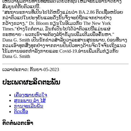
ເຫັນວ່າພູມຕ້ານທານທີ່ຜະລິດໂດຍວັກຊີນໃຫມ່ຈະບໍ່ມີອໍານາດຢ່າງ
ສົມບູນຕໍ່ກັບຕົວແປນີ້.
"ສະຖານະການທີ່ເປັນໄປໄດ້ຫນຶ່ງແມ່ນວ່າ BA.2.86 ຕິດເຊື້ອຫນ້ອຍ
ກວ່າຕົວແປໃນປະຈຸບັນແລະດັ່ງນັ້ນຈຶ່ງຈະບໍ່ຖືກແຈກຢາຍຢ່າງ
ກວ້າງຂວາງ," Dr. Bloom ຂຽນໃນອີເມວກັບ The New York
Times."ຢ່າງໃດກໍ່ຕາມ, ມັນກໍ່ເປັນໄປໄດ້ວ່າຕົວແປນີ້ແມ່ນແຜ່
ຂະຫຍາຍ - ພວກເຮົາຈະຕ້ອງລໍຖ້າຂໍ້ມູນເພີ່ມເຕີມເພື່ອຄົ້ນຫາ."
Dana G. Smith ເປັນນັກຂ່າວສໍາລັບວາລະສານສຸຂະພາບ, ບ່ອນທີ່ນາງ
ກວມເອົາທຸກສິ່ງທຸກຢ່າງຈາກການປິ່ນປົວທາງດ້ານຈິດໃຈຈົນເຖິງແນວ
ໂນ້ມການອອກກໍາລັງກາຍແລະ Covid-19.ອ່ານເພີ່ມເຕີມກ່ຽວກັບ
Dana G. Smith
ເວລາປະກາດ: ກັນຍາ-05-2023
ປະເພດຜະລິດຕະພັນ
ເຄື່ອງໝາຍຫົວໃຈ
ສຸຂະພາບ ລຳ ໄສ້
ການຈະເລີນພັນ
ຕິດເຊື້ອ
ຕິດ​ຕໍ່​ພວກ​ເຮົາ