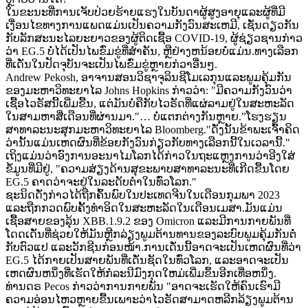
ໃນຂະນະທີ່ການເຈັບປ່ວຍຮ້າຍແຮງໃນບັນດາຜູ້ສູງອາຍຸແລະຜູ້ທີ່ມີ
ເງື່ອນໄຂທາງການແພດແມ່ນເປັນຄວາມກັງວົນສະເຫມີ, ເຊັ່ນດຽວກັນ
ກັບລັກສະນະໄລຍະຍາວຂອງຜູ້ຕິດເຊື້ອ COVID-19, ຜູ້ຊ່ຽວຊານກ່າວ
ວ່າ EG.5 ບໍ່ໄດ້ເປັນໄພຂົ່ມຂູ່ທີ່ສໍາຄັນ, ຫຼືຢ່າງຫນ້ອຍບໍ່ແມ່ນ.ທາງ​ເລືອກ​
ທີ່​ເດັ່ນ​ໃນ​ປັດ​ຈຸ​ບັນ​ຈະ​ເປັນ​ໄພ​ຂົ່ມ​ຂູ່​ຫຼາຍ​ກ​່​ວາ​ອື່ນໆ​.
Andrew Pekosh, ອາຈານສອນວິຊາຈຸລິນຊີໂມເລກຸນແລະພູມຄຸ້ມກັນ
ຂອງມະຫາວິທະຍາໄລ Johns Hopkins ກ່າວວ່າ: "ມີຄວາມກັງວົນວ່າ
ເຊື້ອໄວຣັສນີ້ເພີ່ມຂື້ນ, ແຕ່ມັນບໍ່ຄືກັບໄວຣັດທີ່ແຜ່ລາມຢູ່ໃນສະຫະລັດ
ໃນສາມຫາສີ່ເດືອນທີ່ຜ່ານມາ."… ບໍ່ແຕກຕ່າງກັນຫຼາຍ.”ໂຮງຮຽນ
ສາທາລະນະສຸກມະຫາວິທະຍາໄລ Bloomberg."ດັ່ງນັ້ນຂ້າພະເຈົ້າຄິດ
ວ່ານັ້ນແມ່ນເຫດຜົນທີ່ຂ້ອຍກັງວົນກ່ຽວກັບທາງເລືອກນີ້ໃນເວລານີ້."
ເຖິງແມ່ນວ່າອົງການອະນາໄມໂລກໄດ້ກ່າວໃນຖະແຫຼງການວ່າອີງໃສ່
ຂໍ້ມູນທີ່ມີຢູ່, "ຄວາມສ່ຽງດ້ານສຸຂະພາບສາທາລະນະທີ່ເກີດຂື້ນໂດຍ
EG.5 ຄາດວ່າຈະຢູ່ໃນລະດັບຕໍ່າໃນທົ່ວໂລກ."
ຊະນິດດັ່ງກ່າວໄດ້ຖືກຄົ້ນພົບໃນປະເທດຈີນໃນເດືອນກຸມພາ 2023
ແລະຖືກກວດພົບຄັ້ງທໍາອິດໃນສະຫະລັດໃນເດືອນເມສາ.ມັນແມ່ນ
ເຊື້ອສາຍຂອງລຸ້ນ XBB.1.9.2 ຂອງ Omicron ແລະມີການກາຍພັນທີ່
ໂດດເດັ່ນທີ່ຊ່ວຍໃຫ້ມັນຫຼີກລ່ຽງພູມຕ້ານທານຂອງລະບົບພູມຄຸ້ມກັນຕໍ່
ກັບຕົວແປ ແລະວັກຊີນກ່ອນໜ້າ.ການເດັ່ນນີ້ອາດຈະເປັນເຫດຜົນທີ່ວ່າ
EG.5 ໄດ້ກາຍເປັນສາຍພັນທີ່ເດັ່ນຊັດໃນທົ່ວໂລກ, ແລະອາດຈະເປັນ
ເຫດຜົນຫນຶ່ງທີ່ເຮັດໃຫ້ກໍລະນີມົງກຸດໃຫມ່ເພີ່ມຂຶ້ນອີກເທື່ອຫນຶ່ງ.
ທ່ານດຣ Pecos ກ່າວວ່າການກາຍພັນ "ອາດຈະເຮັດໃຫ້ຄົນເຮົາມີ
ຄວາມອ່ອນໄຫວຫຼາຍຂື້ນເພາະວ່າໄວຣັດສາມາດຫລີກລ້ຽງພູມຕ້ານ