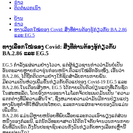
ຂ່າວ
ຕິດ​ຕໍ່​ພວກ​ເຮົາ
ບ້ານ
ຂ່າວ
ທາງເລືອກໃໝ່ຂອງ Covid: ສິ່ງທີ່ທ່ານຕ້ອງຮູ້ກ່ຽວກັບ BA.2.86
ແລະ EG.5
ທາງເລືອກໃໝ່ຂອງ Covid: ສິ່ງທີ່ທ່ານຕ້ອງຮູ້ກ່ຽວກັບ
BA.2.86 ແລະ EG.5
EG.5 ກໍາລັງແຜ່ລາມຢ່າງໄວວາ, ແຕ່ຜູ້ຊ່ຽວຊານກ່າວວ່າມັນບໍ່ເປັນ
ອັນຕະລາຍຫຼາຍກ່ວາຮຸ່ນກ່ອນຫນ້າ.ຕົວແປໃໝ່ອີກອັນໜຶ່ງ, ເອີ້ນວ່າ
BA.2.86, ໄດ້ຖືກຕິດຕາມຢ່າງໃກ້ຊິດສຳລັບການກາຍພັນ.
ມີຄວາມເປັນຫ່ວງເພີ່ມຂຶ້ນກ່ຽວກັບຕົວແປຂອງ Covid-19 EG.5 ແລະ
BA.2.86.ໃນເດືອນສິງຫາ, EG.5 ໄດ້ກາຍເປັນຕົວປ່ຽນແປງທີ່ເດັ່ນຊັດ
ໃນສະຫະລັດ, ໂດຍອົງການອະນາໄມໂລກຈັດປະເພດມັນເປັນ "ຄວາມ
ແຕກຕ່າງທີ່ມີຄວາມສົນໃຈ", ຊຶ່ງຫມາຍຄວາມວ່າມັນມີການປ່ຽນແປງ
ທາງພັນທຸກໍາທີ່ໃຫ້ຜົນປະໂຫຍດ, ແລະການແຜ່ກະຈາຍຂອງມັນແມ່ນ
ເພີ່ມຂຶ້ນ.
BA.2.86 ແມ່ນມີຫຼາຍຫນ້ອຍທີ່ພົບເລື້ອຍແລະກວມເອົາພຽງແຕ່ສ່ວນ
ຫນຶ່ງຂອງກໍລະນີ, ແຕ່ນັກວິທະຍາສາດໄດ້ຕົກໃຈກັບຈໍານວນການກາຍ
ພັນທີ່ມັນເຮັດ.ດັ່ງນັ້ນປະຊາຊົນຄວນກັງວົນກ່ຽວກັບທາງເລືອກເຫຼົ່ານີ້
ຫຼາຍປານໃດ?