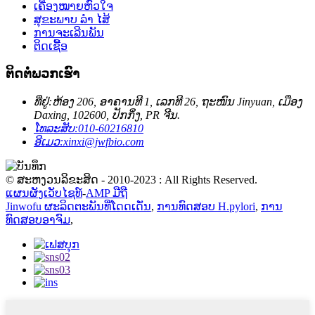
ເຄື່ອງໝາຍຫົວໃຈ
ສຸຂະພາບ ລຳ ໄສ້
ການຈະເລີນພັນ
ຕິດເຊື້ອ
ຕິດ​ຕໍ່​ພວກ​ເຮົາ
ທີ່ຢູ່:
ຫ້ອງ 206, ອາຄານທີ 1, ເລກທີ 26, ຖະໜົນ Jinyuan, ເມືອງ
Daxing, 102600, ປັກກິ່ງ, PR ຈີນ.
ໂທລະສັບ:
010-60216810
ອີເມວ:
xinxi@jwfbio.com
© ສະຫງວນລິຂະສິດ - 2010-2023 : All Rights Reserved.
ແຜນຜັງເວັບໄຊທ໌
-
AMP ມືຖື
Jinwofu ຜະລິດຕະພັນທີ່ໂດດເດັ່ນ
,
ການທົດສອບ H.pylori
,
ການ
ທົດສອບອາຈົມ
,