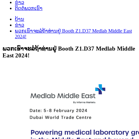
ຂ່າວ
ຕິດ​ຕໍ່​ພວກ​ເຮົາ
ບ້ານ
ຂ່າວ
ພວກເຮົາຈະລໍຖ້າທ່ານຢູ່ Booth Z1.D37 Medlab Middle East
2024!
ພວກເຮົາຈະລໍຖ້າທ່ານຢູ່ Booth Z1.D37 Medlab Middle
East 2024!