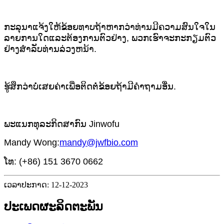
ກະລຸນາແຈ້ງໃຫ້ຂ້ອຍທາບຖ້າຫາກວ່າທ່ານມີຄວາມສົນໃຈໃນ
ລາຍການໃດແລະຕ້ອງການຕົວຢ່າງ, ພວກເຮົາຈະກະກຽມຕົວ
ຢ່າງສໍາລັບທ່ານລ່ວງຫນ້າ.
ຮູ້ສຶກວ່າບໍ່ເສຍຄ່າເພື່ອຕິດຕໍ່ຂ້ອຍຖ້າມີຄໍາຖາມອື່ນ.
ພະແນກທຸລະກິດສາກົນ Jinwofu
Mandy Wong:
mandy@jwfbio.com
ໂທ: (+86) 151 3670 0662
ເວລາປະກາດ: 12-12-2023
ປະເພດຜະລິດຕະພັນ