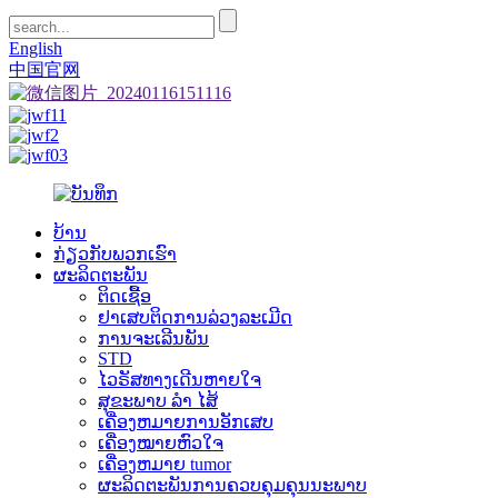
English
中国官网
ບ້ານ
ກ່ຽວ​ກັບ​ພວກ​ເຮົາ
ຜະລິດຕະພັນ
ຕິດເຊື້ອ
ຢາເສບຕິດການລ່ວງລະເມີດ
ການຈະເລີນພັນ
STD
ໄວຣັສທາງເດີນຫາຍໃຈ
ສຸຂະພາບ ລຳ ໄສ້
ເຄື່ອງຫມາຍການອັກເສບ
ເຄື່ອງໝາຍຫົວໃຈ
ເຄື່ອງຫມາຍ tumor
ຜະລິດຕະພັນການຄວບຄຸມຄຸນນະພາບ