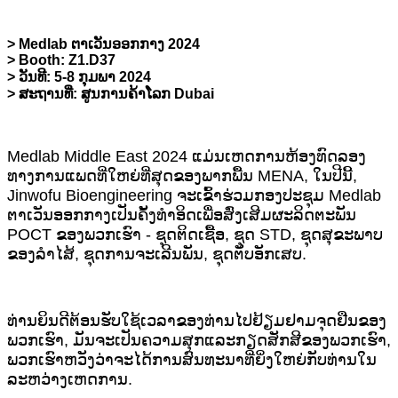
> Medlab ຕາເວັນອອກກາງ 2024
> Booth: Z1.D37
> ວັນທີ: 5-8 ກຸມພາ 2024
> ສະຖານທີ່: ສູນການຄ້າໂລກ Dubai
Medlab Middle East 2024 ແມ່ນເຫດການຫ້ອງທົດລອງ
ທາງການແພດທີ່ໃຫຍ່ທີ່ສຸດຂອງພາກພື້ນ MENA, ໃນປີນີ້,
Jinwofu Bioengineering ຈະເຂົ້າຮ່ວມກອງປະຊຸມ Medlab
ຕາເວັນອອກກາງເປັນຄັ້ງທໍາອິດເພື່ອສົ່ງເສີມຜະລິດຕະພັນ
POCT ຂອງພວກເຮົາ - ຊຸດຕິດເຊື້ອ, ຊຸດ STD, ຊຸດສຸຂະພາບ
ຂອງລໍາໄສ້, ຊຸດການຈະເລີນພັນ, ຊຸດຕັບອັກເສບ.
ທ່ານຍິນດີຕ້ອນຮັບໃຊ້ເວລາຂອງທ່ານໄປຢ້ຽມຢາມຈຸດຢືນຂອງ
ພວກເຮົາ, ມັນຈະເປັນຄວາມສຸກແລະກຽດສັກສີຂອງພວກເຮົາ,
ພວກເຮົາຫວັງວ່າຈະໄດ້ການສົນທະນາທີ່ຍິ່ງໃຫຍ່ກັບທ່ານໃນ
ລະຫວ່າງເຫດການ.