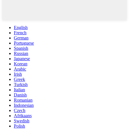
English
French
German
Portuguese
Spanish
Russian
Japanese
Korean
Arabic
Irish
Greek
Turkish
Italian
Danish
Romanian
Indonesian
Czech
Afrikaans
Swedish
Polish